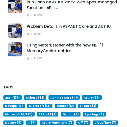
Run Hono on Azure Static Web Apps: managed
Functions APIs …
Jul 19, 2026
Problem Details in ASP.NET Core and .NET 10
Jul 15, 2026
Using MeterListener with the new .NET 11
MemoryCache metrics
Jul 14, 2026
TAGS
.NET (173)
CSharp (83)
ASP.NET Core (41)
Azure (35)
Devops (16)
Microsoft (14)
Docker (12)
EF Core (11)
Microsoft MVP (11)
ASP.NET (9)
Github (9)
Synology (9)
Dotnet (8)
AI (7)
Azure Functions (7)
C# (7)
Cloudflare (7)