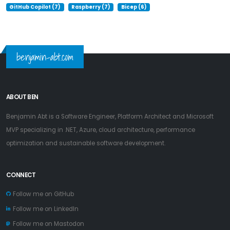
GitHub Copilot (7)
Raspberry (7)
Bicep (6)
benjamin-abt.com
ABOUT BEN
Benjamin Abt is a Software Engineer, Platform Architect and Microsoft
MVP specializing in .NET, Azure, cloud architecture, performance
optimization and sustainable software development.
CONNECT
Follow me on GitHub
Follow me on LinkedIn
Follow me on Mastodon