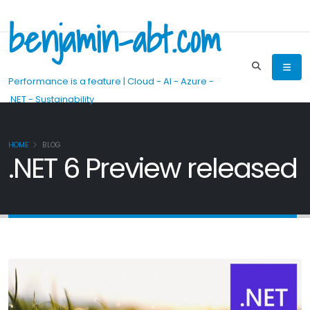
benjamin-abt.com
Performance is a feature | Cloud - AI - Azure -
.NET - Sustainability
HOME
BLOG
.NET 6 Preview released