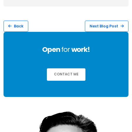
Back
Next Blog Post
Open
for
work!
CONTACT ME