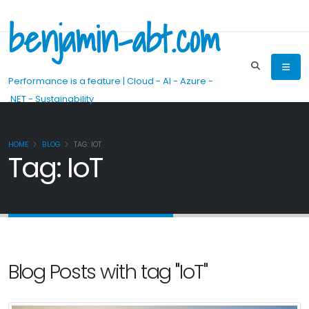
benjamin-abt.com
Performance is a feature | Cloud - AI - Azure -
.NET - Sustainability
HOME
BLOG
TAG: IOT
Tag: IoT
Blog Posts with tag "IoT"