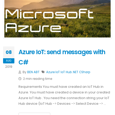
Azure IoT: send messages with
08
C#
AUG
2019
By
BEN ABT
Azure
IoT
IoT Hub
.NET
CSharp
2 min reading time
Requirements You must have created an IoT Hub in
Azure. You must have created a device in your created
Azure IoT Hub . You need the connection string your IoT
Hub device (IoT Hub -> Devices -> Select Device -> …