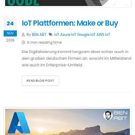
IoT Plattformen: Make or Buy
24
NOV
By
BEN ABT
IoT
Azure IoT
Google IoT
AWS IoT
2019
6 min reading time
Die Digitalisierung kommt langsam aber sicher auch in
den großen deutschen Firmen an: sowohl im Mittelstand
wie auch im Enterprise-Umfeld.
READ BLOG POST