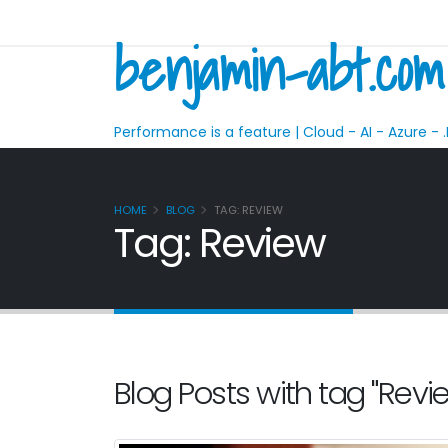
benjamin-abt.com
Performance is a feature | Cloud - AI - Azure - .
HOME
BLOG
TAG: REVIEW
Tag: Review
Blog Posts with tag "Revi