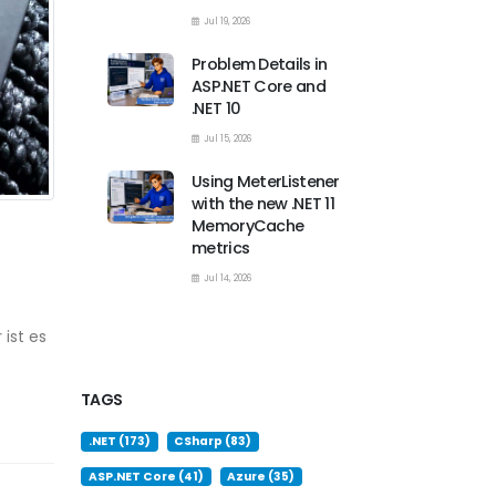
Jul 19, 2026
Problem Details in
ASP.NET Core and
.NET 10
Jul 15, 2026
Using MeterListener
with the new .NET 11
MemoryCache
metrics
Jul 14, 2026
ist es
TAGS
.NET (173)
CSharp (83)
ASP.NET Core (41)
Azure (35)