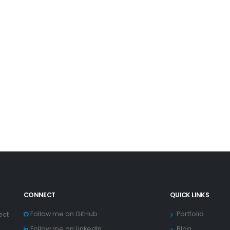
CONNECT
QUICK LINKS
Follow me on GitHub
Portfolio
ect
Follow me on LinkedIn
Blog