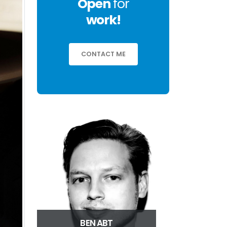
Open
for
work!
CONTACT ME
BEN ABT