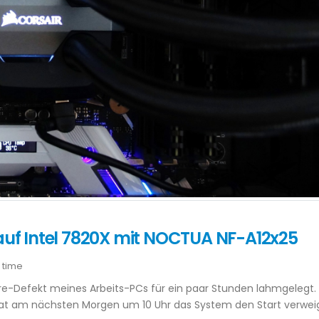
 auf Intel 7820X mit NOCTUA NF-A12x25
 time
re-Defekt meines Arbeits-PCs für ein paar Stunden lahmgelegt.
at am nächsten Morgen um 10 Uhr das System den Start verweig