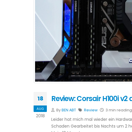
Review: Corsair H100i v2
18
AUG
By
BEN ABT
Review
3 min reading
2018
Leider hat mich mal wieder ein Hardwa
Schaden Gearbeitet bis Nachts um 2 h