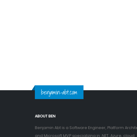
benjamin-abt.com
ABOUT BEN
Benjamin Abt is a Software Engineer, Platform Archit
and Microsoft MVP specializing in .NET, Azure, cloud