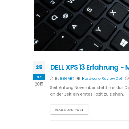
DELL XPS 13 Erfahrung -
25
DEC
By
BEN ABT
Hardware
Review
Dell
2015
Seit Anfang November steht mir das Dell
an der Zeit ein erstes Fazit zu ziehen.
READ BLOG POST