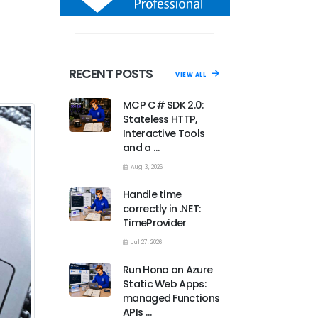
RECENT POSTS
VIEW ALL
MCP C# SDK 2.0:
Stateless HTTP,
Interactive Tools
and a …
Aug 3, 2026
Handle time
correctly in .NET:
TimeProvider
Jul 27, 2026
Run Hono on Azure
Static Web Apps:
managed Functions
APIs …